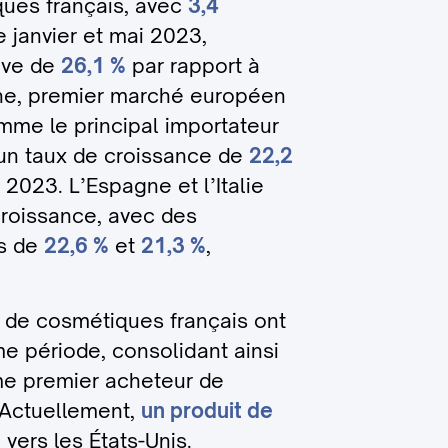
ques français, avec
3,4
 janvier et mai 2023,
ive de
26,1 %
par rapport à
ne, premier marché européen
mme le principal importateur
un taux de croissance de
22,2
2023. L’Espagne et l’Italie
croissance, avec des
ns de
22,6 %
et
21,3 %
,
s de cosmétiques français ont
e période, consolidant ainsi
me premier acheteur de
 Actuellement,
un produit de
vers les États-Unis.