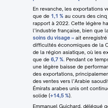
En revanche, les exportations v
que de
1,1 %
au cours des cinq
rapport à 2022. Cette légère h
l’industrie française, bien que 
soins du visage »
ait enregistr
difficultés économiques de la 
de la région asiatique, où les 
que de
6,7 %
. Pendant ce temp
une légère baisse de performa
des exportations, principalemen
des ventes vers l’Arabie saoudit
Émirats arabes unis ont continu
solide (
+14,5 %
).
Emmanuel Guichard, délégué gé