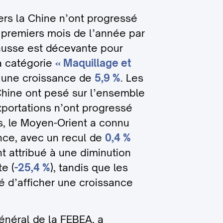
ers la Chine n’ont progressé
 premiers mois de l’année par
ausse est décevante pour
la catégorie
« Maquillage et
é une croissance de
5,9 %
. Les
Chine ont pesé sur l’ensemble
exportations n’ont progressé
s, le Moyen-Orient a connu
nce, avec un recul de
0,4 %
t attribué à une diminution
e (
-25,4 %
), tandis que les
é d’afficher une croissance
néral de la FEBEA, a