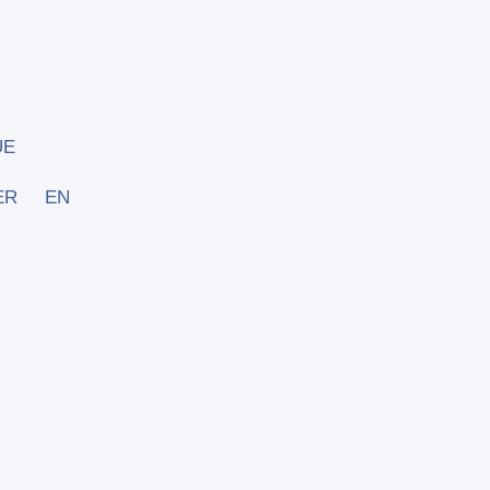
UE
ER
EN