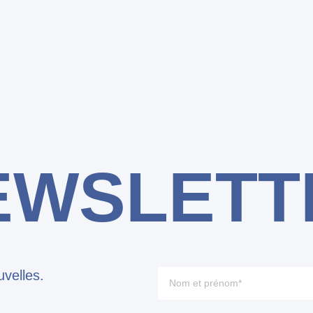
EWSLETT
velles.