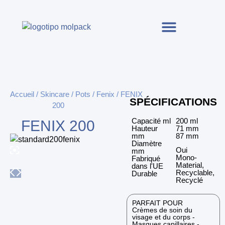
Accueil
/
Skincare
/
Pots
/
Fenix
/ FENIX
SPÉCIFICATIONS
200
Capacité ml
200 ml
FENIX 200
Hauteur
71 mm
mm
87 mm
Diamètre
Oui
mm
Mono-
Fabriqué
Material,
dans l'UE
Recyclable,
Durable
Recyclé
PARFAIT POUR
Crèmes de soin du
visage et du corps -
Masques capillaires -