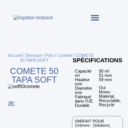
Accueil
/
Skincare
/
Pots
/
Comete
/ COMETE
SPÉCIFICATIONS
50 TAPA SOFT
COMETE 50
Capacité
50 ml
ml
51 mm
TAPA SOFT
Hauteur
59 mm
mm
Oui
Diamètre
Mono-
mm
Material,
Fabriqué
Recyclable,
dans l'UE
Recyclé
Durable
PARFAIT POUR
Crèmes - Solutions