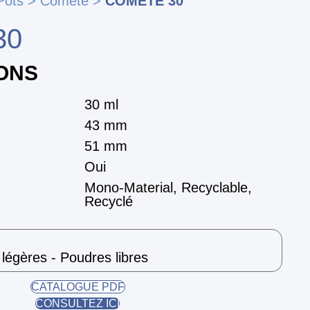
Pots
>
Comete
>
COMETE 30
30
IONS
30 ml
43 mm
51 mm
Oui
Mono-Material, Recyclable,
Recyclé
légères - Poudres libres
CATALOGUE PDF
CONSULTEZ ICI