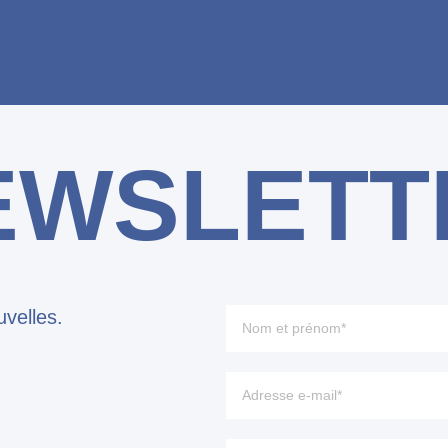
EWSLETT
velles.