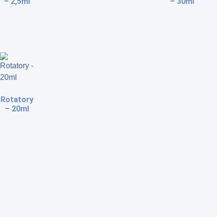
– 2,5ml
– 30ml
Rotatory
– 20ml